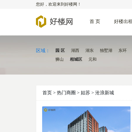
您好，欢迎来到好楼网！
首 页
好楼出
区域：
园 区
湖西
湖东
独墅湖
东环
狮山
相城区
元和
首页 > 热门商圈 >
姑苏
>
沧浪新城