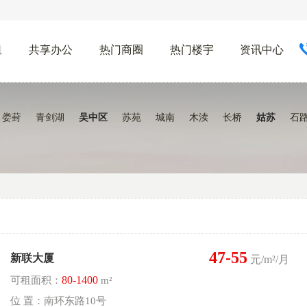
租
共享办公
热门商圈
热门楼宇
资讯中心
娄葑
青剑湖
吴中区
苏苑
城南
木渎
长桥
姑苏
石
47-55
新联大厦
元/m²/月
80-1400
可租面积：
m²
位 置：南环东路10号