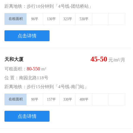
距离地铁：步行10分钟到「4号线-团结桥站」
在租面积
96平
130平
323平
530平
点击详情
45-50
天和大厦
元/m²/月
80-550
可租面积：
m²
位 置：南园北路118号
距离地铁：步行15分钟到「4号线-南门站」
在租面积
90平
157平
330平
400平
点击详情