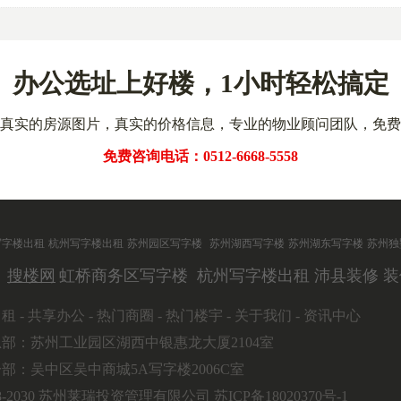
办公选址上好楼，1小时轻松搞定
真实的房源图片，真实的价格信息，专业的物业顾问团队，免费
免费咨询电话：0512-6668-5558
写字楼出租
杭州写字楼出租
苏州园区写字楼
苏州湖西写字楼
苏州湖东写字楼
苏州独
搜楼网
虹桥商务区写字楼
杭州写字楼出租
沛县装修
装
出租
-
共享办公
-
热门商圈
-
热门楼宇
-
关于我们
-
资讯中心
部：苏州工业园区湖西中银惠龙大厦2104室
部：吴中区吴中商城5A写字楼2006C室
018-2030 苏州莱瑞投资管理有限公司
苏ICP备18020370号-1