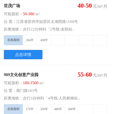
40-50
世茂广场
元/m²/月
50-380
可租面积：
m²
位 置：江苏省苏州市姑苏区太湖西路1188号
距离地铁：步行22分钟到「2号线-友联站」
在租面积
264平
438平
点击详情
55-60
989文化创意产业园
元/m²/月
180-1500
可租面积：
m²
位 置：南门路103号
距离地铁：步行3分钟到「4号线-人民桥南站」
在租面积
170平
330平
480平
600平