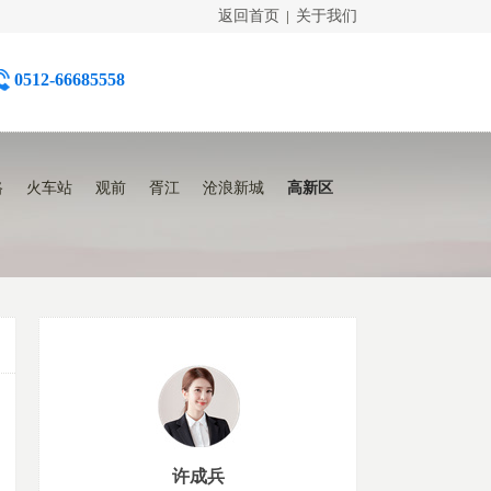
返回首页
|
关于我们
0512-66685558
路
火车站
观前
胥江
沧浪新城
高新区
许成兵