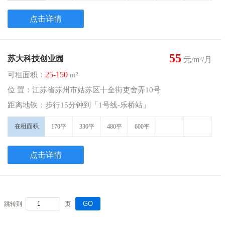
点击详情
55
苏大科技创业园
元/m²/月
25-150
可租面积：
m²
位 置：江苏省苏州市姑苏区十全街吏舍弄10号
距离地铁：步行15分钟到「1号线-乐桥站」
在租面积
170平
330平
480平
600平
点击详情
GO
跳转到
页